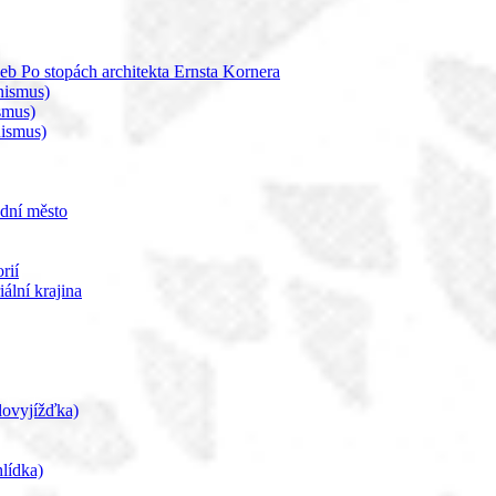
b Po stopách architekta Ernsta Kornera
nismus)
smus)
nismus)
adní město
rií
ální krajina
klovyjížďka)
lídka)