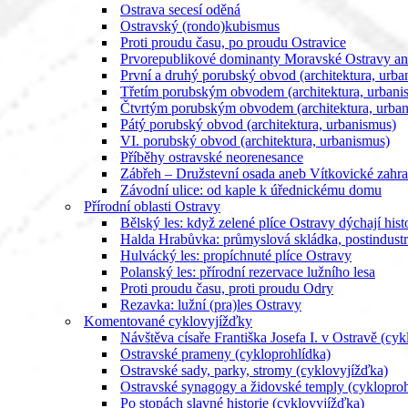
Ostrava secesí oděná
Ostravský (rondo)kubismus
Proti proudu času, po proudu Ostravice
Prvorepublikové dominanty Moravské Ostravy ane
První a druhý porubský obvod (architektura, urba
Třetím porubským obvodem (architektura, urbani
Čtvrtým porubským obvodem (architektura, urba
Pátý porubský obvod (architektura, urbanismus)
VI. porubský obvod (architektura, urbanismus)
Příběhy ostravské neorenesance
Zábřeh – Družstevní osada aneb Vítkovické zahr
Závodní ulice: od kaple k úřednickému domu
Přírodní oblasti Ostravy
Bělský les: když zelené plíce Ostravy dýchají histo
Halda Hrabůvka: průmyslová skládka, postindustri
Hulvácký les: propíchnuté plíce Ostravy
Polanský les: přírodní rezervace lužního lesa
Proti proudu času, proti proudu Odry
Rezavka: lužní (pra)les Ostravy
Komentované cyklovyjížďky
Návštěva císaře Františka Josefa I. v Ostravě (cy
Ostravské prameny (cykloprohlídka)
Ostravské sady, parky, stromy (cyklovyjížďka)
Ostravské synagogy a židovské temply (cykloproh
Po stopách slavné historie (cyklovyjížďka)