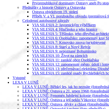
Prvorepublikové dominanty Ostravy aneb Po stopá
Přednášky z historie Ostravy a Ostravska
Ostrava objektivem 19. století
Příběh V. a VI. porubského obvodu (premiérová f
Celodenní autobusové zájezdy
VIA SILESIA 2: Javornickým výběžkem
VIA SILESIA 4: Hlučínsko a jeho hranice
VIA SILESIA 5: Těšínsko, jeho dřevěná architekt
VIA SILESIA 6: Osoblažsko: zapomenutý kraj Sl
VIA SILESIA 7: Krnovsko znova (ne)objevené
VIA SILESIA 8: Starý a Nový Rejvíz
VIA SILESIA 9: nepoznané Bohumínsko
VIA SILESIA 10: Život na zámcích
VIA SILESIA 11: zaniklé obce Osoblažska
VIA SILESIA 12: zapomenuté město, údolí i lom
VIA SILESIA 13: přečerpávací elektrárna Dlouhé
VIA SILESIA 15: zaniklé osady Rychlebských ho
Vstupné
LEXA V LUNĚ
LEXA V LUNĚ: Bělský les, jak ho neznáte (fotopředná
LEXA V LUNĚ: Ostrava a 21. srpen 1968 (fotopřednáš
LEXA V LUNĚ: Fenomén Jubilejní kolonie (fotopředn
LEXA V LUNĚ: Ostrava a její peklo Vítkovice (fotopř
LEXA V LUNĚ: Ostrava, děvky a chlast (fotopřednášk
LEXA V LUNĚ: Ostravské kavárny (foto-přednáška)