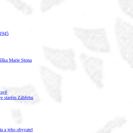
 1945
náška Marie Stona
ravě
 ve starém Zábřehu
a a jeho obyvatel