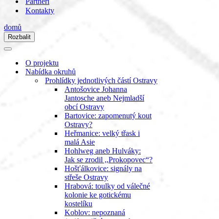
Partneři
Kontakty
domů
Rozbalit
Navigační
menu
Navigační
menu
O projektu
Nabídka okruhů
Prohlídky jednotlivých částí Ostravy
Antošovice Johanna
Jantosche aneb Nejmladší
obcí Ostravy
Bartovice: zapomenutý kout
Ostravy?
Heřmanice: velký třask i
malá Asie
Hohlweg aneb Hulváky:
Jak se zrodil ,,Prokopovec“?
Hošťálkovice: signály na
střeše Ostravy
Hrabová: toulky od válečné
kolonie ke gotickému
kostelíku
Koblov: nepoznaná