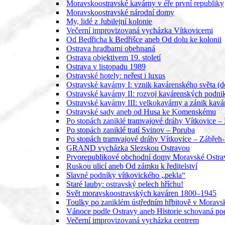
Moravskoostravské kavárny v éře první republiky
Moravskoostravské národní domy
My, lidé z Jubilejní kolonie
Večerní improvizovaná vycházka Vítkovicemi
Od Bedřicha k Bedřišce aneb Od dolu ke kolonii
Ostrava hradbami obehnaná
Ostrava objektivem 19. století
Ostrava v listopadu 1989
Ostravské hotely: neřest i luxus
Ostravské kavárny I: vznik kavárenského světa (d
Ostravské kavárny II: rozvoj kavárenských podn
Ostravské kavárny III: velkokavárny a zánik kav
Ostravské sady aneb od Husa ke Komenskému
Po stopách zaniklé tramvajové dráhy Vítkovice – 
Po stopách zaniklé tratí Svinov – Poruba
Po stopách tramvajové dráhy Vítkovice – Zábřeh
GRAND vycházka Slezskou Ostravou
Prvorepublikové obchodní domy Moravské Ostra
Ruskou ulicí aneb Od zámku k ředitelství
Slavné podniky vítkovického „pekla“
Staré lauby: ostravský pelech hříchu!
Svět moravskoostravských kaváren 1800–1945
Toulky po zaniklém ústředním hřbitově v Moravs
Vánoce podle Ostravy aneb Historie schovaná p
Večerní improvizovaná vycházka centrem