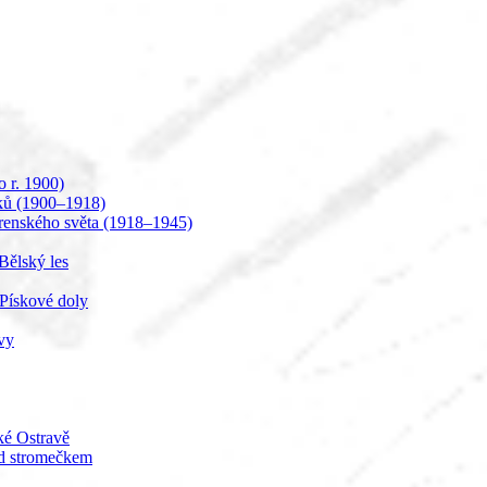
o r. 1900)
iků (1900–1918)
árenského světa (1918–1945)
Bělský les
-Pískové doly
vy
ké Ostravě
od stromečkem