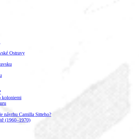
i
vské Ostravy
travsku
u
?
o koloniemi
uru
le návrhu Camilla Sitteho?
ště (1960–1970)