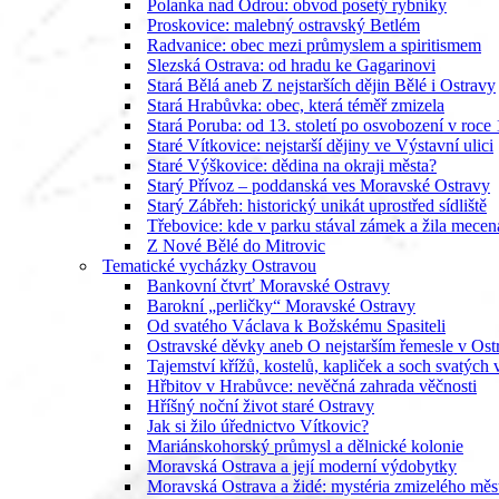
Polanka nad Odrou: obvod posetý rybníky
Proskovice: malebný ostravský Betlém
Radvanice: obec mezi průmyslem a spiritismem
Slezská Ostrava: od hradu ke Gagarinovi
Stará Bělá aneb Z nejstarších dějin Bělé i Ostravy
Stará Hrabůvka: obec, která téměř zmizela
Stará Poruba: od 13. století po osvobození v roce
Staré Vítkovice: nejstarší dějiny ve Výstavní ulici
Staré Výškovice: dědina na okraji města?
Starý Přívoz – poddanská ves Moravské Ostravy
Starý Zábřeh: historický unikát uprostřed sídliště
Třebovice: kde v parku stával zámek a žila mece
Z Nové Bělé do Mitrovic
Tematické vycházky Ostravou
Bankovní čtvrť Moravské Ostravy
Barokní „perličky“ Moravské Ostravy
Od svatého Václava k Božskému Spasiteli
Ostravské děvky aneb O nejstarším řemesle v Ost
Tajemství křížů, kostelů, kapliček a soch svatých
Hřbitov v Hrabůvce: nevěčná zahrada věčnosti
Hříšný noční život staré Ostravy
Jak si žilo úřednictvo Vítkovic?
Mariánskohorský průmysl a dělnické kolonie
Moravská Ostrava a její moderní výdobytky
Moravská Ostrava a židé: mystéria zmizelého měst