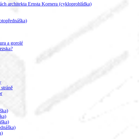
ch architekta Ernsta Kornera (cykloprohlídka)
otopřednáška)
ura a gorolé
ezska?
y
 stráně
r
ška)
ka)
áška)
ednáška)
a)