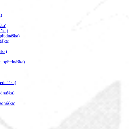
a)
ška)
ška)
přednáška)
áška)
ška)
otopřednáška)
ednáška)
dnáška)
ednáška)