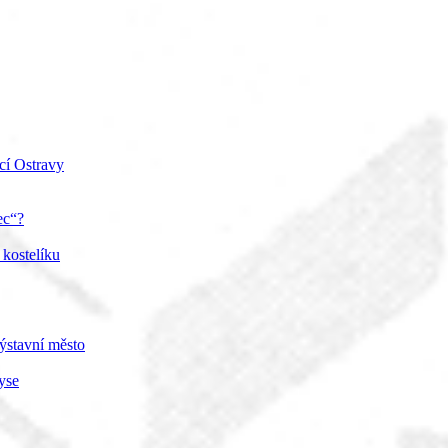
cí Ostravy
ec“?
 kostelíku
ýstavní město
yse