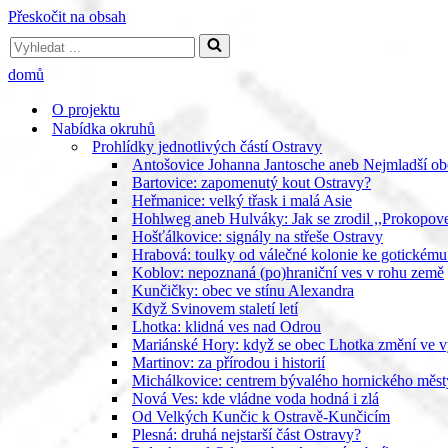
Přeskočit na obsah
Vyhledat
...
domů
O projektu
Nabídka okruhů
Prohlídky jednotlivých částí Ostravy
Antošovice Johanna Jantosche aneb Nejmladší ob
Bartovice: zapomenutý kout Ostravy?
Heřmanice: velký třask i malá Asie
Hohlweg aneb Hulváky: Jak se zrodil ,,Prokopov
Hošťálkovice: signály na střeše Ostravy
Hrabová: toulky od válečné kolonie ke gotickému
Koblov: nepoznaná (po)hraniční ves v rohu země
Kunčičky: obec ve stínu Alexandra
Když Svinovem staletí letí
Lhotka: klidná ves nad Odrou
Mariánské Hory: když se obec Lhotka změní ve v
Martinov: za přírodou i historií
Michálkovice: centrem bývalého hornického měst
Nová Ves: kde vládne voda hodná i zlá
Od Velkých Kunčic k Ostravě-Kunčicím
Plesná: druhá nejstarší část Ostravy?