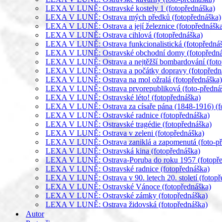
LEXA V LUNĚ: Ostravské kostely 1 (fotopřednáška)
LEXA V LUNĚ: Ostrava mých předků (fotopřednáška)
LEXA V LUNĚ: Ostrava a její železnice (fotopřednášk
LEXA V LUNĚ: Ostrava cihlová (fotopřednáška)
LEXA V LUNĚ: Ostrava funkcionalistická (fotopředná
LEXA V LUNĚ: Ostravské obchodní domy (fotopředná
LEXA V LUNĚ: Ostrava a nejtěžší bombardování (foto
LEXA V LUNĚ: Ostrava a počátky dopravy (fotopředn
LEXA V LUNĚ: Ostrava na mol ožralá (fotopřednáška)
LEXA V LUNĚ: Ostrava prvorepubliková (foto-předná
LEXA V LUNĚ: Ostravské léto! (fotopřednáška)
LEXA V LUNĚ: Ostrava za císaře pána (1848-1916) (f
LEXA V LUNĚ: Ostravské radnice (fotopřednáška)
LEXA V LUNĚ: Ostravské tragédie (fotopřednáška)
LEXA V LUNĚ: Ostrava v zeleni (fotopřednáška)
LEXA V LUNĚ: Ostrava zaniklá a zapomenutá (foto-př
LEXA V LUNĚ: Ostravská kina (fotopřednáška)
LEXA V LUNĚ: Ostrava-Poruba do roku 1957 (fotopře
LEXA V LUNĚ: Ostravské radnice (fotopřednáška)
LEXA V LUNĚ: Ostrava v 90. letech 20. století (fotopř
LEXA V LUNĚ: Ostravské Vánoce (fotopřednáška)
LEXA V LUNĚ: Ostravské zámky (fotopřednáška)
LEXA V LUNĚ: Ostrava židovská (fotopřednáška)
Autor