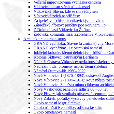
Večerní improvizovaná vycházka centrem
Vítkovice: místo střetů náboženství
Vítkovický Slavín: kde se sní věčný sen
Vítkovická zeleň napříč časy
Za (pelešivou) historií vítkovických kaváren
Zábřežský hřbitov: příběhy pod korunami lip
Z Dolní oblasti Vítkovic ku Žofince
Židovská komunita mezi Zábřehem a Vítkovicem
Architektura a urbanismus
GRAND vycházka: Slavné (a zmizelé) vily Mora
GRAND vycházka: 11x ostravská náměstí
Jubilejní kolonie: klenot dělnických sídlišť na Os
Kolonie Šídlovec: ostravským Berlínem
Nádraží Ostrava-Vítkovice: perla bruselského styl
Nádražní třída: proměny napříč třemi staletími
Náměstí Ostrava-Jih 1960–2020
Nové Vítkovice 1 (1876–1893): ostravská Anglie
Nové Vítkovice 2 (1894–1914): když město rostl
Nové Vítkovice 3: město mimo cihlovou architekt
Nové Výškovice: panelové sídliště 60.–80. let
Nový Přívoz: jak vznikalo přívozské centrum pod
Nový Zábřeh: počátky výstavby panelového sídli
Okolo náměstí Msgr. Šrámka
Okolo náměstí Republiky: od sena ke státu
Okolo Smetanova náměstí