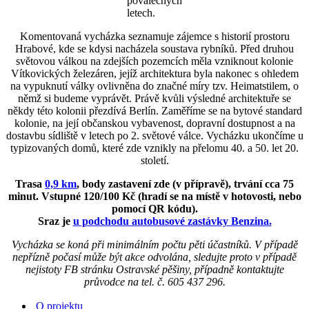
poválečných
letech.
Komentovaná vycházka seznamuje zájemce s historií prostoru
Hrabové, kde se kdysi nacházela soustava rybníků. Před druhou
světovou válkou na zdejších pozemcích měla vzniknout kolonie
Vítkovických železáren, jejíž architektura byla nakonec s ohledem
na vypuknutí války ovlivněna do značné míry tzv. Heimatstilem, o
němž si budeme vyprávět. Právě kvůli výsledné architektuře se
někdy této kolonii přezdívá Berlín. Zaměříme se na bytové standard
kolonie, na její občanskou vybavenost, dopravní dostupnost a na
dostavbu sídliště v letech po 2. světové válce. Vycházku ukončíme u
typizovaných domů, které zde vznikly na přelomu 40. a 50. let 20.
století.
Trasa
0,9 km
, body zastavení zde (v přípravě), trvání cca 75
minut. Vstupné 120/100 Kč (hradí se na místě v hotovosti, nebo
pomocí QR kódu).
Sraz je
u podchodu autobusové zastávky Benzina.
Vycházka se koná při minimálním počtu pěti účastníků. V případě
nepřízně počasí může být akce odvolána, sledujte proto v případě
nejistoty FB stránku Ostravské pěšiny, případně kontaktujte
průvodce na tel. č. 605 437 296.
O projektu