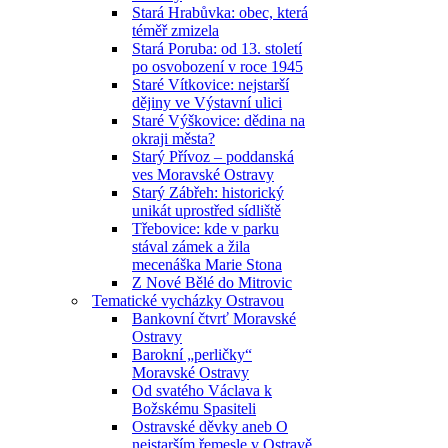
Stará Hrabůvka: obec, která
téměř zmizela
Stará Poruba: od 13. století
po osvobození v roce 1945
Staré Vítkovice: nejstarší
dějiny ve Výstavní ulici
Staré Výškovice: dědina na
okraji města?
Starý Přívoz – poddanská
ves Moravské Ostravy
Starý Zábřeh: historický
unikát uprostřed sídliště
Třebovice: kde v parku
stával zámek a žila
mecenáška Marie Stona
Z Nové Bělé do Mitrovic
Tematické vycházky Ostravou
Bankovní čtvrť Moravské
Ostravy
Barokní „perličky“
Moravské Ostravy
Od svatého Václava k
Božskému Spasiteli
Ostravské děvky aneb O
nejstarším řemesle v Ostravě