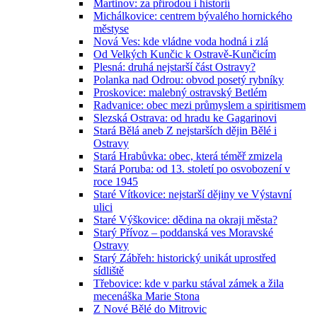
Martinov: za přírodou i historií
Michálkovice: centrem bývalého hornického
městyse
Nová Ves: kde vládne voda hodná i zlá
Od Velkých Kunčic k Ostravě-Kunčicím
Plesná: druhá nejstarší část Ostravy?
Polanka nad Odrou: obvod posetý rybníky
Proskovice: malebný ostravský Betlém
Radvanice: obec mezi průmyslem a spiritismem
Slezská Ostrava: od hradu ke Gagarinovi
Stará Bělá aneb Z nejstarších dějin Bělé i
Ostravy
Stará Hrabůvka: obec, která téměř zmizela
Stará Poruba: od 13. století po osvobození v
roce 1945
Staré Vítkovice: nejstarší dějiny ve Výstavní
ulici
Staré Výškovice: dědina na okraji města?
Starý Přívoz – poddanská ves Moravské
Ostravy
Starý Zábřeh: historický unikát uprostřed
sídliště
Třebovice: kde v parku stával zámek a žila
mecenáška Marie Stona
Z Nové Bělé do Mitrovic