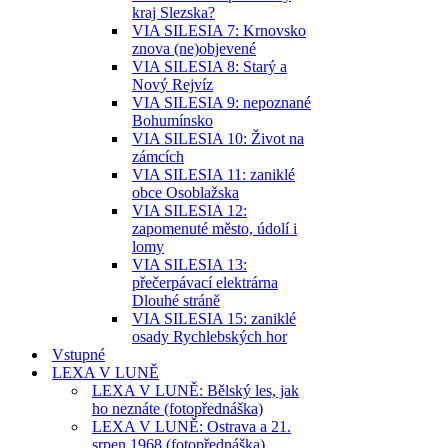
kraj Slezska?
VIA SILESIA 7: Krnovsko
znova (ne)objevené
VIA SILESIA 8: Starý a
Nový Rejvíz
VIA SILESIA 9: nepoznané
Bohumínsko
VIA SILESIA 10: Život na
zámcích
VIA SILESIA 11: zaniklé
obce Osoblažska
VIA SILESIA 12:
zapomenuté město, údolí i
lomy
VIA SILESIA 13:
přečerpávací elektrárna
Dlouhé stráně
VIA SILESIA 15: zaniklé
osady Rychlebských hor
Vstupné
LEXA V LUNĚ
LEXA V LUNĚ: Bělský les, jak
ho neznáte (fotopřednáška)
LEXA V LUNĚ: Ostrava a 21.
srpen 1968 (fotopřednáška)