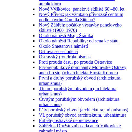
architekturu
Nové Výškovice: panelové sídliště 60.–80. let
Nový Přívoz: jak vznikalo přívozské centrum
podle návrhu Camilla Sitteho?
Nový Zábřeh: počátky výstavby panelového
sídliště (1960–1970)
Okolo náměstí Msgr. Šrámka
Okolo náměstí Republiky: od sena ke státu
Okolo Smetanova náměstí
Ostrava secesí oděná
Ostravský (rondo)kubismus
Proti proudu času, po proudu Ostravice
Prvorepublikové dominanty Moravské Ostravy
aneb Po stopách architekta Ernsta Kornera
První a druhý porubský obvod (architektura,
urbanismus)
Třetím porubským obvodem (architektura,
urbanismus)
Čtvrtým porubským obvodem (architektura,
urbanismus)
Pátý porubský obvod (architektura, urbanismus)
VI. porubský obvod (architektura, urbanismus)
Příběhy ostravské neorenesance
Zábřeh – Družstevní osada aneb Vítkovické
zahradní město