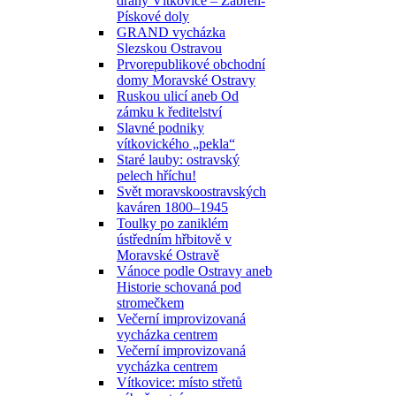
dráhy Vítkovice – Zábřeh-
Pískové doly
GRAND vycházka
Slezskou Ostravou
Prvorepublikové obchodní
domy Moravské Ostravy
Ruskou ulicí aneb Od
zámku k ředitelství
Slavné podniky
vítkovického „pekla“
Staré lauby: ostravský
pelech hříchu!
Svět moravskoostravských
kaváren 1800–1945
Toulky po zaniklém
ústředním hřbitově v
Moravské Ostravě
Vánoce podle Ostravy aneb
Historie schovaná pod
stromečkem
Večerní improvizovaná
vycházka centrem
Večerní improvizovaná
vycházka centrem
Vítkovice: místo střetů