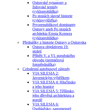
Ostravské synagogy a
židovské temply
(cykloprohlídka)
Po stopách slavné historie
(cyklovyjížďka)
Prvorepublikové dominanty
Ostravy aneb Po stopách
architekta Ernsta Kornera
(cykloprohlídka)
Přednášky z historie Ostravy a Ostravska
Ostrava objektivem 19.
století
Příběh V. a VI. porubského
obvodu (premiérová
fotopřednáška)
Celodenní autobusové zájezdy
VIA SILESIA 2:
Javornickým výběžkem
VIA SILESIA 4: Hlučínsko
a jeho hranice
VIA SILESIA 5: Těšínsko,
jeho dřevěná architektura a
gorolé
VIA SILESIA 6:
Osoblažsko: zapomenutý