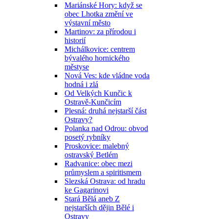
Mariánské Hory: když se
obec Lhotka změní ve
výstavní město
Martinov: za přírodou i
historií
Michálkovice: centrem
bývalého hornického
městyse
Nová Ves: kde vládne voda
hodná i zlá
Od Velkých Kunčic k
Ostravě-Kunčicím
Plesná: druhá nejstarší část
Ostravy?
Polanka nad Odrou: obvod
posetý rybníky
Proskovice: malebný
ostravský Betlém
Radvanice: obec mezi
průmyslem a spiritismem
Slezská Ostrava: od hradu
ke Gagarinovi
Stará Bělá aneb Z
nejstarších dějin Bělé i
Ostravy