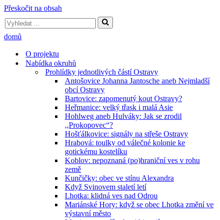
Přeskočit na obsah
Vyhledat
...
domů
O projektu
Nabídka okruhů
Prohlídky jednotlivých částí Ostravy
Antošovice Johanna Jantosche aneb Nejmladší
obcí Ostravy
Bartovice: zapomenutý kout Ostravy?
Heřmanice: velký třask i malá Asie
Hohlweg aneb Hulváky: Jak se zrodil
,,Prokopovec“?
Hošťálkovice: signály na střeše Ostravy
Hrabová: toulky od válečné kolonie ke
gotickému kostelíku
Koblov: nepoznaná (po)hraniční ves v rohu
země
Kunčičky: obec ve stínu Alexandra
Když Svinovem staletí letí
Lhotka: klidná ves nad Odrou
Mariánské Hory: když se obec Lhotka změní ve
výstavní město