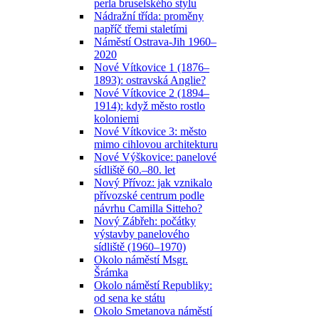
perla bruselského stylu
Nádražní třída: proměny
napříč třemi staletími
Náměstí Ostrava-Jih 1960–
2020
Nové Vítkovice 1 (1876–
1893): ostravská Anglie?
Nové Vítkovice 2 (1894–
1914): když město rostlo
koloniemi
Nové Vítkovice 3: město
mimo cihlovou architekturu
Nové Výškovice: panelové
sídliště 60.–80. let
Nový Přívoz: jak vznikalo
přívozské centrum podle
návrhu Camilla Sitteho?
Nový Zábřeh: počátky
výstavby panelového
sídliště (1960–1970)
Okolo náměstí Msgr.
Šrámka
Okolo náměstí Republiky:
od sena ke státu
Okolo Smetanova náměstí