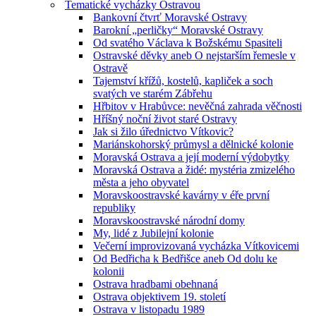
Tematické vycházky Ostravou
Bankovní čtvrť Moravské Ostravy
Barokní „perličky“ Moravské Ostravy
Od svatého Václava k Božskému Spasiteli
Ostravské děvky aneb O nejstarším řemesle v
Ostravě
Tajemství křížů, kostelů, kapliček a soch
svatých ve starém Zábřehu
Hřbitov v Hrabůvce: nevěčná zahrada věčnosti
Hříšný noční život staré Ostravy
Jak si žilo úřednictvo Vítkovic?
Mariánskohorský průmysl a dělnické kolonie
Moravská Ostrava a její moderní výdobytky
Moravská Ostrava a židé: mystéria zmizelého
města a jeho obyvatel
Moravskoostravské kavárny v éře první
republiky
Moravskoostravské národní domy
My, lidé z Jubilejní kolonie
Večerní improvizovaná vycházka Vítkovicemi
Od Bedřicha k Bedřišce aneb Od dolu ke
kolonii
Ostrava hradbami obehnaná
Ostrava objektivem 19. století
Ostrava v listopadu 1989