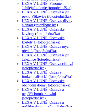
LEXA V LUNĚ: Fenomén
Jubilejní kolonie (fotopřednáška)
LEXA V LUNĚ: Ostrava a její
peklo Vítkovice (fotopřednáška)
LEXA V LUNĚ: Ostrava, děvky
a chlast (fotopřednáška)
LEXA V LUNĚ: Ostravské
kavárny (foto-přednáška)
LEXA V LUNĚ: Ostravské
kostely 1 (fotopřednáška)
LEXA V LUNĚ: Ostrava mých
předků (fotopřednáška)
LEXA V LUNĚ: Ostrava a její
železnice (fotopřednáška)
LEXA V LUNĚ: Ostrava cihlová
(fotopřednáška)
LEXA V LUNĚ: Ostrava
funkcionalistická (fotopřednáška)
LEXA V LUNĚ: Ostravské
obchodní domy (fotopřednáška)
LEXA V LUNĚ: Ostrava a
nejtěžší bombardování
(fotopřednáška)
LEXA V LUNĚ: Ostrava a
počátky dopravy (fotopřednáška)