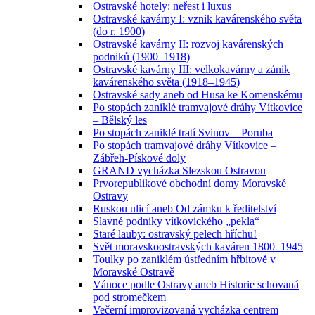
Ostravské hotely: neřest i luxus
Ostravské kavárny I: vznik kavárenského světa
(do r. 1900)
Ostravské kavárny II: rozvoj kavárenských
podniků (1900–1918)
Ostravské kavárny III: velkokavárny a zánik
kavárenského světa (1918–1945)
Ostravské sady aneb od Husa ke Komenskému
Po stopách zaniklé tramvajové dráhy Vítkovice
– Bělský les
Po stopách zaniklé tratí Svinov – Poruba
Po stopách tramvajové dráhy Vítkovice –
Zábřeh-Pískové doly
GRAND vycházka Slezskou Ostravou
Prvorepublikové obchodní domy Moravské
Ostravy
Ruskou ulicí aneb Od zámku k ředitelství
Slavné podniky vítkovického „pekla“
Staré lauby: ostravský pelech hříchu!
Svět moravskoostravských kaváren 1800–1945
Toulky po zaniklém ústředním hřbitově v
Moravské Ostravě
Vánoce podle Ostravy aneb Historie schovaná
pod stromečkem
Večerní improvizovaná vycházka centrem