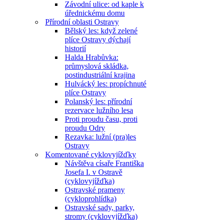
Závodní ulice: od kaple k
úřednickému domu
Přírodní oblasti Ostravy
Bělský les: když zelené
plíce Ostravy dýchají
historií
Halda Hrabůvka:
průmyslová skládka,
postindustriální krajina
Hulvácký les: propíchnuté
plíce Ostravy
Polanský les: přírodní
rezervace lužního lesa
Proti proudu času, proti
proudu Odry
Rezavka: lužní (pra)les
Ostravy
Komentované cyklovyjížďky
Návštěva císaře Františka
Josefa I. v Ostravě
(cyklovyjížďka)
Ostravské prameny
(cykloprohlídka)
Ostravské sady, parky,
stromy (cyklovyjížďka)