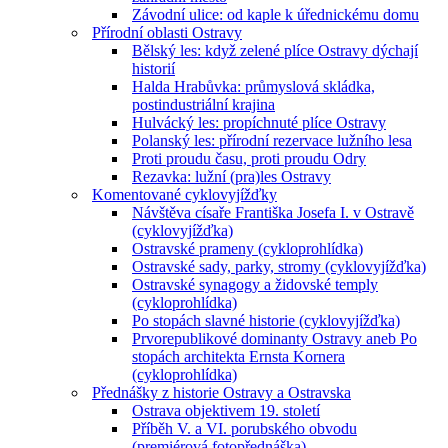
Závodní ulice: od kaple k úřednickému domu
Přírodní oblasti Ostravy
Bělský les: když zelené plíce Ostravy dýchají
historií
Halda Hrabůvka: průmyslová skládka,
postindustriální krajina
Hulvácký les: propíchnuté plíce Ostravy
Polanský les: přírodní rezervace lužního lesa
Proti proudu času, proti proudu Odry
Rezavka: lužní (pra)les Ostravy
Komentované cyklovyjížďky
Návštěva císaře Františka Josefa I. v Ostravě
(cyklovyjížďka)
Ostravské prameny (cykloprohlídka)
Ostravské sady, parky, stromy (cyklovyjížďka)
Ostravské synagogy a židovské temply
(cykloprohlídka)
Po stopách slavné historie (cyklovyjížďka)
Prvorepublikové dominanty Ostravy aneb Po
stopách architekta Ernsta Kornera
(cykloprohlídka)
Přednášky z historie Ostravy a Ostravska
Ostrava objektivem 19. století
Příběh V. a VI. porubského obvodu
(premiérová fotopřednáška)