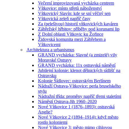
Večerní improvizovaná vycházka centrem
Vítkovice: místo střetů náboženství
Vítkovický Slavín: kde se sní věčný sen
Vítkovická zeleň napříč časy
Za (pelešivou) historií vítkovických kaváren
Zábřežský hřbitov: příběhy pod korunami lip
Z Dolní oblasti Vítkovic ku Žofince
Židovská komunita mezi Zábřehem a
Vítkovicemi
Architektura a urbanismus
GRAND vycházka: Slavné (a zmizelé) vily
Moravské Ostravy
GRAND vycházka: 11x ostravská náměstí
Jubilejní kolonie: klenot dělnických sídlišť na
Ostravsku
Kolonie Šídlovec: ostravským Berlínem
Nádraží Ostrava-Vítkovice: perla bruselského
stylu
Nádražní třída: proměny napříč třemi staletími
Náměstí Ostrava-Jih 1960–2020
Nové Vítkovice 1 (1876–1893): ostravská
Anglie?
Nové Vítkovice 2 (1894–1914): když město
rostlo koloniemi
Nové Vítkovice 3: město mimo cihlovou