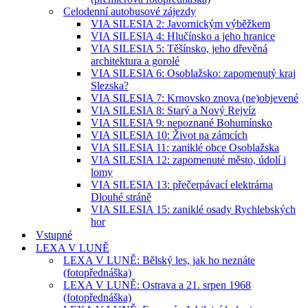
Celodenní autobusové zájezdy
VIA SILESIA 2: Javornickým výběžkem
VIA SILESIA 4: Hlučínsko a jeho hranice
VIA SILESIA 5: Těšínsko, jeho dřevěná
architektura a gorolé
VIA SILESIA 6: Osoblažsko: zapomenutý kraj
Slezska?
VIA SILESIA 7: Krnovsko znova (ne)objevené
VIA SILESIA 8: Starý a Nový Rejvíz
VIA SILESIA 9: nepoznané Bohumínsko
VIA SILESIA 10: Život na zámcích
VIA SILESIA 11: zaniklé obce Osoblažska
VIA SILESIA 12: zapomenuté město, údolí i
lomy
VIA SILESIA 13: přečerpávací elektrárna
Dlouhé stráně
VIA SILESIA 15: zaniklé osady Rychlebských
hor
Vstupné
LEXA V LUNĚ
LEXA V LUNĚ: Bělský les, jak ho neznáte
(fotopřednáška)
LEXA V LUNĚ: Ostrava a 21. srpen 1968
(fotopřednáška)