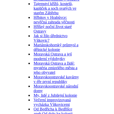
Tajemství křížů, kostelů,
kapliček a soch svatých ve
starém Zábřehu
Hřbitov v Hrabůvce:
nevěčná zahrada věčnosti
Hříšný noční život staré
Ostravy
Jak si žilo úřednictvo
Vítkovic?
Mariánskohorský průmysl a
dělnické kolonie
Moravská Ostrava a její
moderní výdobytky
Moravská Ostrava a židé:
mystéria zmizelého města a
jeho obyvatel
Moravskoostravské kavárny
v éře první republiky
Moravskoostravské národní
domy
My, lidé z Jubilejní kolonie
Večerní improvizovaná
vycházka Vítkovicemi
Od Bedřicha k Bedřišce
aneb Od dolu ke kolonii