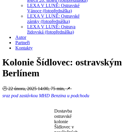
letech 20. století (fotopřednáška)
LEXA V LUNĚ: Ostravské
Vánoce (fotopřednáška)
LEXA V LUNĚ: Ostravské
zámky (fotopřednáška)
LEXA V LUNĚ: Ostrava
židovská (fotopřednáška)
Autor
Partneři
Kontakty
Kolonie Šídlovec: ostravským
Berlínem
🕐
22 února, 2025 14:00
,
75 min
, 📌
sraz pod zastávkou MHD Benzina u podchodu
Dostavba
ostravské
kolonie
Šídlovec v