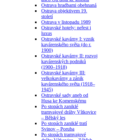
Ostrava hradbami obehnaná
Ostrava objektivem 19.
století
Ostrava v listopadu 1989
Ostravské hotely: neřest i
luxus
Ostravské kavárny I: vznik
kavárenského světa (do r.
1900)
Ostravské kavárny II: rozvoj
kavárenských podniků
(1900–1918)
Ostravské kavárny III:
velkokavárny a zánik
kavárenského světa (1918–
1945)
Ostravské sady aneb od
Husa ke Komenskému
Po stopách zaniklé
tramvajové dráhy Vítkovice
– Bělský les
Po stopách zaniklé tratí
Svinov – Poruba
Po stopách tramvajové