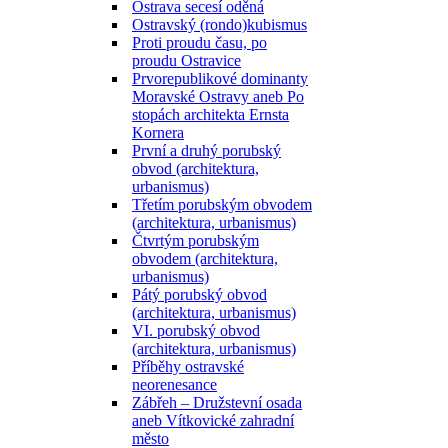
Ostrava secesí oděná
Ostravský (rondo)kubismus
Proti proudu času, po
proudu Ostravice
Prvorepublikové dominanty
Moravské Ostravy aneb Po
stopách architekta Ernsta
Kornera
První a druhý porubský
obvod (architektura,
urbanismus)
Třetím porubským obvodem
(architektura, urbanismus)
Čtvrtým porubským
obvodem (architektura,
urbanismus)
Pátý porubský obvod
(architektura, urbanismus)
VI. porubský obvod
(architektura, urbanismus)
Příběhy ostravské
neorenesance
Zábřeh – Družstevní osada
aneb Vítkovické zahradní
město