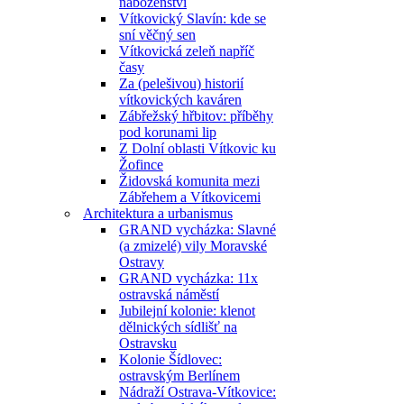
náboženství
Vítkovický Slavín: kde se
sní věčný sen
Vítkovická zeleň napříč
časy
Za (pelešivou) historií
vítkovických kaváren
Zábřežský hřbitov: příběhy
pod korunami lip
Z Dolní oblasti Vítkovic ku
Žofince
Židovská komunita mezi
Zábřehem a Vítkovicemi
Architektura a urbanismus
GRAND vycházka: Slavné
(a zmizelé) vily Moravské
Ostravy
GRAND vycházka: 11x
ostravská náměstí
Jubilejní kolonie: klenot
dělnických sídlišť na
Ostravsku
Kolonie Šídlovec:
ostravským Berlínem
Nádraží Ostrava-Vítkovice: