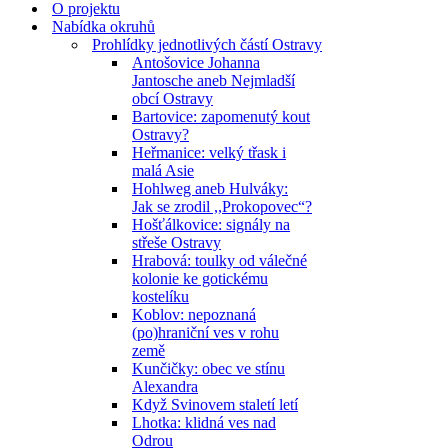
menu
O projektu
Nabídka okruhů
Prohlídky jednotlivých částí Ostravy
Antošovice Johanna
Jantosche aneb Nejmladší
obcí Ostravy
Bartovice: zapomenutý kout
Ostravy?
Heřmanice: velký třask i
malá Asie
Hohlweg aneb Hulváky:
Jak se zrodil ,,Prokopovec“?
Hošťálkovice: signály na
střeše Ostravy
Hrabová: toulky od válečné
kolonie ke gotickému
kostelíku
Koblov: nepoznaná
(po)hraniční ves v rohu
země
Kunčičky: obec ve stínu
Alexandra
Když Svinovem staletí letí
Lhotka: klidná ves nad
Odrou