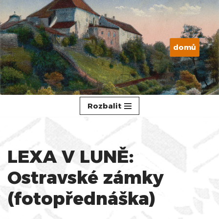
Přeskočit
na
domů
obsah
Rozbalit
LEXA V LUNĚ:
Ostravské zámky
(fotopřednáška)