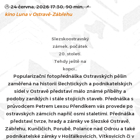
🕐
24 června, 2026 17:30
,
90 min
, 📌
kino Luna v Ostravě-Zábřehu
Slezskoostravský
zámek, počátek
20. století.
Tehdy ještě na
kopci…
Popularizační fotopřednáška Ostravských pěšin
zaměřená na historii šlechtických a podnikatelských
sídel v Ostravě představí málo známé příběhy a
podoby zaniklých i stále stojících staveb. Přednáška s
průvodcem Petrem Lexou Přendíkem vás provede po
ostravských zámcích napříč osmi staletími. Přednáška
představí tvrze, hrady a zámky ve Slezské Ostravě,
Zábřehu, Kunčičích, Porubě, Polance nad Odrou a také
podnikatelské zámky v Hošťálkovicích, Vítkovicích či v