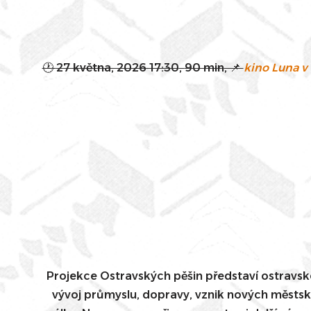
🕐
27 května, 2026 17:30
,
90 min
, 📌
kino Luna v
Projekce Ostravských pěšin představí ostravské
vývoj průmyslu, dopravy, vznik nových městsk