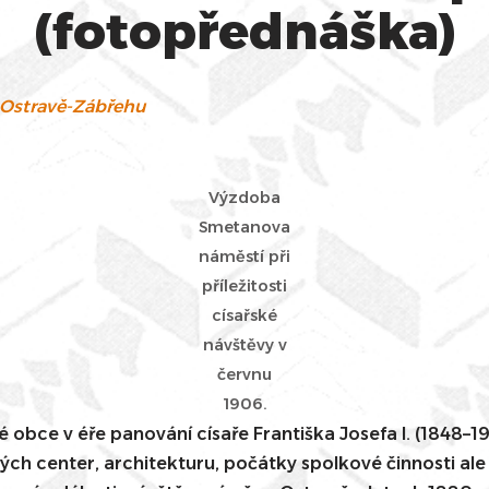
(fotopřednáška)
 Ostravě-Zábřehu
Výzdoba
Smetanova
náměstí při
příležitosti
císařské
návštěvy v
červnu
1906.
 obce v éře panování císaře Františka Josefa I. (1848–1
ých center, architekturu, počátky spolkové činnosti a