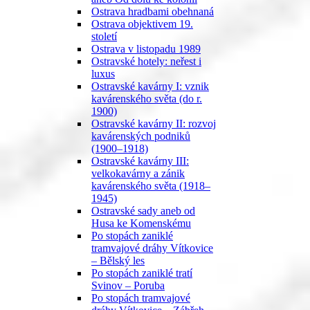
Ostrava hradbami obehnaná
Ostrava objektivem 19.
století
Ostrava v listopadu 1989
Ostravské hotely: neřest i
luxus
Ostravské kavárny I: vznik
kavárenského světa (do r.
1900)
Ostravské kavárny II: rozvoj
kavárenských podniků
(1900–1918)
Ostravské kavárny III:
velkokavárny a zánik
kavárenského světa (1918–
1945)
Ostravské sady aneb od
Husa ke Komenskému
Po stopách zaniklé
tramvajové dráhy Vítkovice
– Bělský les
Po stopách zaniklé tratí
Svinov – Poruba
Po stopách tramvajové