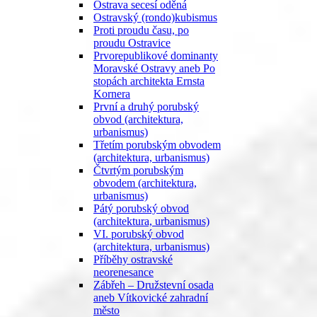
Ostrava secesí oděná
Ostravský (rondo)kubismus
Proti proudu času, po
proudu Ostravice
Prvorepublikové dominanty
Moravské Ostravy aneb Po
stopách architekta Ernsta
Kornera
První a druhý porubský
obvod (architektura,
urbanismus)
Třetím porubským obvodem
(architektura, urbanismus)
Čtvrtým porubským
obvodem (architektura,
urbanismus)
Pátý porubský obvod
(architektura, urbanismus)
VI. porubský obvod
(architektura, urbanismus)
Příběhy ostravské
neorenesance
Zábřeh – Družstevní osada
aneb Vítkovické zahradní
město