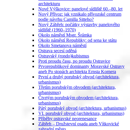
architekturu
Nové Výškovice: panelové sídliště 60.–80. let
Nový Přívoz: jak vznikalo přívozské centrum
podle návrhu Camilla Sitteho?
Nový Zábřeh: počátky výstavby panelového
sídliště (1960–1970)
Okolo náměstí Msgr. Šrámka
Okolo náměstí Republiky: od sena ke státu
Okolo Smetanova náměstí
Ostrava secesí oděná
Ostravský (rondo)kubismus
Proti proudu času, po proudu Ostravice
Prvorepublikové dominanty Moravské Ostravy
aneb Po stopách architekta Ernsta Kornera
První a druhý porubský obvod (architektura,
urbanismus)
Třetím porubským obvodem (architektura,
urbanismus)
Čtvrtým porubským obvodem (architektura,
urbanismus)
Pátý porubský obvod (architektura, urbanismus)
VI. porubský obvod (architektura, urbanismus)
Příběhy ostravské neorenesance
Zábřeh – Družstevní osada aneb Vítkovické
zahradní město