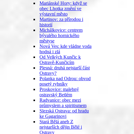
Mariánské Hory: když se
obec Lhotka změní ve
výstavní město
Martinov: za přírodou i
historií
Michálkovice: centrem
bývalého hornického
městyse
Nová Ves: kde vládne voda
hodná i zlá
Od Velkých Kunčic k
Ostravě-Kunčicím
Plesná: druhá nejstarší část
Ostravy?
Polanka nad Odrou: obvod
posetý rybníky
Proskovice: malebný
ostravský Betlém
Radvanice: obec mezi
průmyslem a spiritismem
Slezská Ostrava: od hradu
ke Gagarinovi
Stará Bělá aneb Z
nejstarších dějin Bělé i
Ostravy