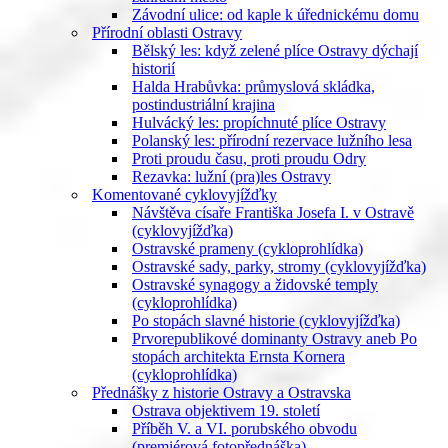
Závodní ulice: od kaple k úřednickému domu
Přírodní oblasti Ostravy
Bělský les: když zelené plíce Ostravy dýchají
historií
Halda Hrabůvka: průmyslová skládka,
postindustriální krajina
Hulvácký les: propíchnuté plíce Ostravy
Polanský les: přírodní rezervace lužního lesa
Proti proudu času, proti proudu Odry
Rezavka: lužní (pra)les Ostravy
Komentované cyklovyjížďky
Návštěva císaře Františka Josefa I. v Ostravě
(cyklovyjížďka)
Ostravské prameny (cykloprohlídka)
Ostravské sady, parky, stromy (cyklovyjížďka)
Ostravské synagogy a židovské temply
(cykloprohlídka)
Po stopách slavné historie (cyklovyjížďka)
Prvorepublikové dominanty Ostravy aneb Po
stopách architekta Ernsta Kornera
(cykloprohlídka)
Přednášky z historie Ostravy a Ostravska
Ostrava objektivem 19. století
Příběh V. a VI. porubského obvodu
(premiérová fotopřednáška)