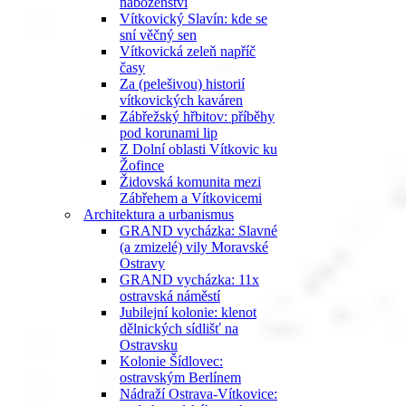
náboženství
Vítkovický Slavín: kde se
sní věčný sen
Vítkovická zeleň napříč
časy
Za (pelešivou) historií
vítkovických kaváren
Zábřežský hřbitov: příběhy
pod korunami lip
Z Dolní oblasti Vítkovic ku
Žofince
Židovská komunita mezi
Zábřehem a Vítkovicemi
Architektura a urbanismus
GRAND vycházka: Slavné
(a zmizelé) vily Moravské
Ostravy
GRAND vycházka: 11x
ostravská náměstí
Jubilejní kolonie: klenot
dělnických sídlišť na
Ostravsku
Kolonie Šídlovec:
ostravským Berlínem
Nádraží Ostrava-Vítkovice: