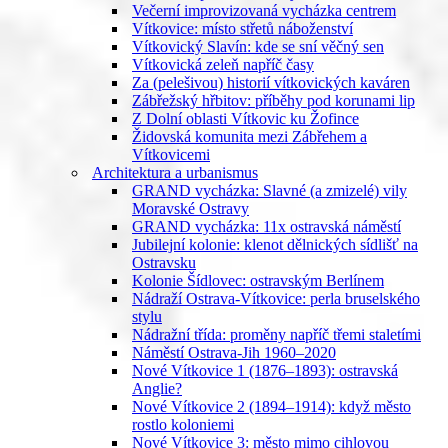
Večerní improvizovaná vycházka centrem
Vítkovice: místo střetů náboženství
Vítkovický Slavín: kde se sní věčný sen
Vítkovická zeleň napříč časy
Za (pelešivou) historií vítkovických kaváren
Zábřežský hřbitov: příběhy pod korunami lip
Z Dolní oblasti Vítkovic ku Žofince
Židovská komunita mezi Zábřehem a
Vítkovicemi
Architektura a urbanismus
GRAND vycházka: Slavné (a zmizelé) vily
Moravské Ostravy
GRAND vycházka: 11x ostravská náměstí
Jubilejní kolonie: klenot dělnických sídlišť na
Ostravsku
Kolonie Šídlovec: ostravským Berlínem
Nádraží Ostrava-Vítkovice: perla bruselského
stylu
Nádražní třída: proměny napříč třemi staletími
Náměstí Ostrava-Jih 1960–2020
Nové Vítkovice 1 (1876–1893): ostravská
Anglie?
Nové Vítkovice 2 (1894–1914): když město
rostlo koloniemi
Nové Vítkovice 3: město mimo cihlovou