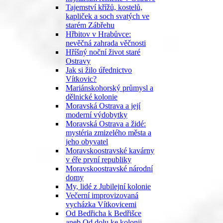
Tajemství křížů, kostelů,
kapliček a soch svatých ve
starém Zábřehu
Hřbitov v Hrabůvce:
nevěčná zahrada věčnosti
Hříšný noční život staré
Ostravy
Jak si žilo úřednictvo
Vítkovic?
Mariánskohorský průmysl a
dělnické kolonie
Moravská Ostrava a její
moderní výdobytky
Moravská Ostrava a židé:
mystéria zmizelého města a
jeho obyvatel
Moravskoostravské kavárny
v éře první republiky
Moravskoostravské národní
domy
My, lidé z Jubilejní kolonie
Večerní improvizovaná
vycházka Vítkovicemi
Od Bedřicha k Bedřišce
aneb Od dolu ke kolonii