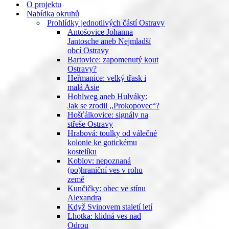
menu
O projektu
Nabídka okruhů
Prohlídky jednotlivých částí Ostravy
Antošovice Johanna
Jantosche aneb Nejmladší
obcí Ostravy
Bartovice: zapomenutý kout
Ostravy?
Heřmanice: velký třask i
malá Asie
Hohlweg aneb Hulváky:
Jak se zrodil ,,Prokopovec“?
Hošťálkovice: signály na
střeše Ostravy
Hrabová: toulky od válečné
kolonie ke gotickému
kostelíku
Koblov: nepoznaná
(po)hraniční ves v rohu
země
Kunčičky: obec ve stínu
Alexandra
Když Svinovem staletí letí
Lhotka: klidná ves nad
Odrou