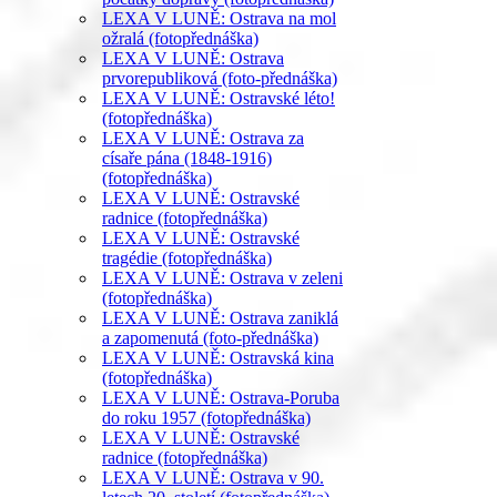
LEXA V LUNĚ: Ostrava na mol
ožralá (fotopřednáška)
LEXA V LUNĚ: Ostrava
prvorepubliková (foto-přednáška)
LEXA V LUNĚ: Ostravské léto!
(fotopřednáška)
LEXA V LUNĚ: Ostrava za
císaře pána (1848-1916)
(fotopřednáška)
LEXA V LUNĚ: Ostravské
radnice (fotopřednáška)
LEXA V LUNĚ: Ostravské
tragédie (fotopřednáška)
LEXA V LUNĚ: Ostrava v zeleni
(fotopřednáška)
LEXA V LUNĚ: Ostrava zaniklá
a zapomenutá (foto-přednáška)
LEXA V LUNĚ: Ostravská kina
(fotopřednáška)
LEXA V LUNĚ: Ostrava-Poruba
do roku 1957 (fotopřednáška)
LEXA V LUNĚ: Ostravské
radnice (fotopřednáška)
LEXA V LUNĚ: Ostrava v 90.