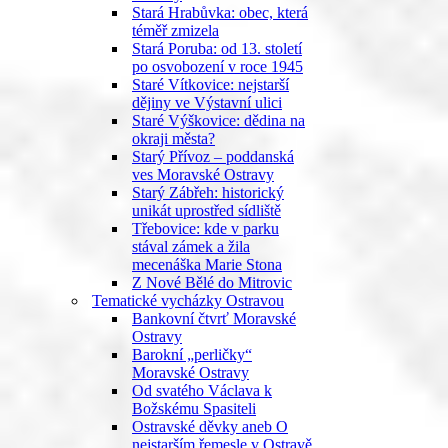
Stará Hrabůvka: obec, která
téměř zmizela
Stará Poruba: od 13. století
po osvobození v roce 1945
Staré Vítkovice: nejstarší
dějiny ve Výstavní ulici
Staré Výškovice: dědina na
okraji města?
Starý Přívoz – poddanská
ves Moravské Ostravy
Starý Zábřeh: historický
unikát uprostřed sídliště
Třebovice: kde v parku
stával zámek a žila
mecenáška Marie Stona
Z Nové Bělé do Mitrovic
Tematické vycházky Ostravou
Bankovní čtvrť Moravské
Ostravy
Barokní „perličky“
Moravské Ostravy
Od svatého Václava k
Božskému Spasiteli
Ostravské děvky aneb O
nejstarším řemesle v Ostravě