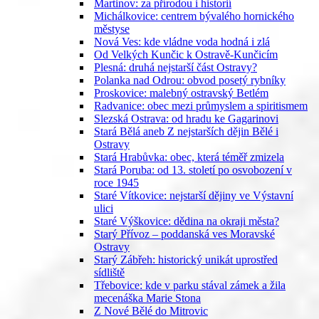
Martinov: za přírodou i historií
Michálkovice: centrem bývalého hornického
městyse
Nová Ves: kde vládne voda hodná i zlá
Od Velkých Kunčic k Ostravě-Kunčicím
Plesná: druhá nejstarší část Ostravy?
Polanka nad Odrou: obvod posetý rybníky
Proskovice: malebný ostravský Betlém
Radvanice: obec mezi průmyslem a spiritismem
Slezská Ostrava: od hradu ke Gagarinovi
Stará Bělá aneb Z nejstarších dějin Bělé i
Ostravy
Stará Hrabůvka: obec, která téměř zmizela
Stará Poruba: od 13. století po osvobození v
roce 1945
Staré Vítkovice: nejstarší dějiny ve Výstavní
ulici
Staré Výškovice: dědina na okraji města?
Starý Přívoz – poddanská ves Moravské
Ostravy
Starý Zábřeh: historický unikát uprostřed
sídliště
Třebovice: kde v parku stával zámek a žila
mecenáška Marie Stona
Z Nové Bělé do Mitrovic