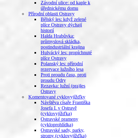
Závodní ulice: od kaple k
úřednickému domu
Přírodní oblasti Ostravy
Bělský les: když zelené
plíce Ostravy dýchají
historií
Halda Hrabůvka:
průmyslová skládka,
postindustriální krajina
Hulvácký les: propíchnuté
plíce Ostravy
Polanský les: přírodní
rezervace lužního lesa
Proti proudu času, proti
proudu Odry
Rezavka: lužní (pra)les
Ostravy
Komentované cyklovyjížďky
Návštěva císaře Františka
Josefa I. v Ostravě
(cyklovyjížďka)
Ostravské prameny
(cykloprohlídka)
Ostravské sady, parky,
stromy (cyklovyjížďka)