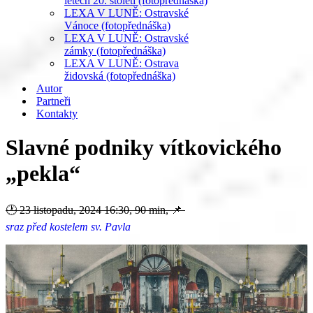
letech 20. století (fotopřednáška)
LEXA V LUNĚ: Ostravské
Vánoce (fotopřednáška)
LEXA V LUNĚ: Ostravské
zámky (fotopřednáška)
LEXA V LUNĚ: Ostrava
židovská (fotopřednáška)
Autor
Partneři
Kontakty
Slavné podniky vítkovického
„pekla“
🕐
23 listopadu, 2024 16:30
,
90 min
, 📌
sraz před kostelem sv. Pavla