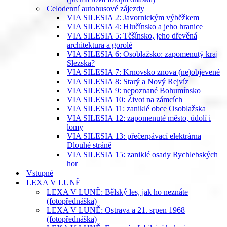
Celodenní autobusové zájezdy
VIA SILESIA 2: Javornickým výběžkem
VIA SILESIA 4: Hlučínsko a jeho hranice
VIA SILESIA 5: Těšínsko, jeho dřevěná
architektura a gorolé
VIA SILESIA 6: Osoblažsko: zapomenutý kraj
Slezska?
VIA SILESIA 7: Krnovsko znova (ne)objevené
VIA SILESIA 8: Starý a Nový Rejvíz
VIA SILESIA 9: nepoznané Bohumínsko
VIA SILESIA 10: Život na zámcích
VIA SILESIA 11: zaniklé obce Osoblažska
VIA SILESIA 12: zapomenuté město, údolí i
lomy
VIA SILESIA 13: přečerpávací elektrárna
Dlouhé stráně
VIA SILESIA 15: zaniklé osady Rychlebských
hor
Vstupné
LEXA V LUNĚ
LEXA V LUNĚ: Bělský les, jak ho neznáte
(fotopřednáška)
LEXA V LUNĚ: Ostrava a 21. srpen 1968
(fotopřednáška)