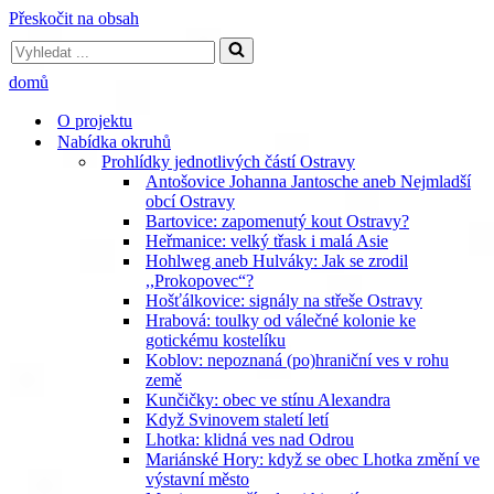
Přeskočit na obsah
Vyhledat
...
domů
O projektu
Nabídka okruhů
Prohlídky jednotlivých částí Ostravy
Antošovice Johanna Jantosche aneb Nejmladší
obcí Ostravy
Bartovice: zapomenutý kout Ostravy?
Heřmanice: velký třask i malá Asie
Hohlweg aneb Hulváky: Jak se zrodil
,,Prokopovec“?
Hošťálkovice: signály na střeše Ostravy
Hrabová: toulky od válečné kolonie ke
gotickému kostelíku
Koblov: nepoznaná (po)hraniční ves v rohu
země
Kunčičky: obec ve stínu Alexandra
Když Svinovem staletí letí
Lhotka: klidná ves nad Odrou
Mariánské Hory: když se obec Lhotka změní ve
výstavní město