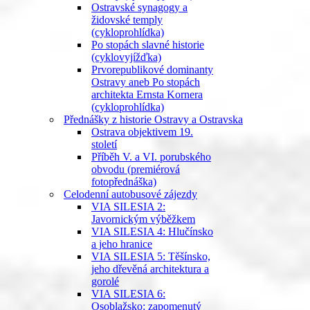
Ostravské synagogy a
židovské temply
(cykloprohlídka)
Po stopách slavné historie
(cyklovyjížďka)
Prvorepublikové dominanty
Ostravy aneb Po stopách
architekta Ernsta Kornera
(cykloprohlídka)
Přednášky z historie Ostravy a Ostravska
Ostrava objektivem 19.
století
Příběh V. a VI. porubského
obvodu (premiérová
fotopřednáška)
Celodenní autobusové zájezdy
VIA SILESIA 2:
Javornickým výběžkem
VIA SILESIA 4: Hlučínsko
a jeho hranice
VIA SILESIA 5: Těšínsko,
jeho dřevěná architektura a
gorolé
VIA SILESIA 6:
Osoblažsko: zapomenutý