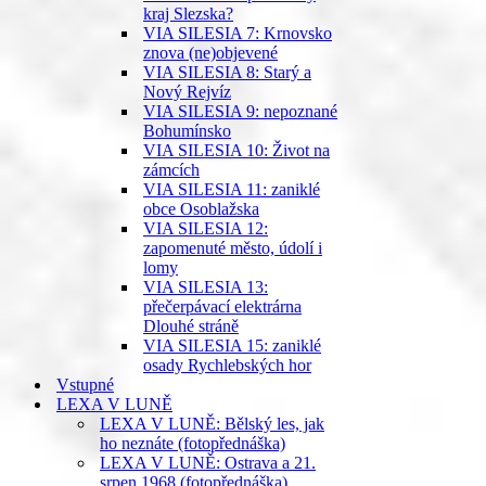
kraj Slezska?
VIA SILESIA 7: Krnovsko
znova (ne)objevené
VIA SILESIA 8: Starý a
Nový Rejvíz
VIA SILESIA 9: nepoznané
Bohumínsko
VIA SILESIA 10: Život na
zámcích
VIA SILESIA 11: zaniklé
obce Osoblažska
VIA SILESIA 12:
zapomenuté město, údolí i
lomy
VIA SILESIA 13:
přečerpávací elektrárna
Dlouhé stráně
VIA SILESIA 15: zaniklé
osady Rychlebských hor
Vstupné
LEXA V LUNĚ
LEXA V LUNĚ: Bělský les, jak
ho neznáte (fotopřednáška)
LEXA V LUNĚ: Ostrava a 21.
srpen 1968 (fotopřednáška)