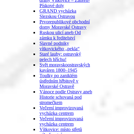
dráhy Vítkovice – Zábřeh-
Pískové doly
GRAND vycházka
Slezskou Ostravou
Prvorepublikové obchodní
domy Moravské Ostravy
Ruskou ulicí aneb Od
zámku k ředitelství
Slavné podniky
vítkovického „pekla“
Staré lauby: ostravský
pelech hříchu!
Svět moravskoostravských
kaváren 1800–1945
Toulky po zaniklém
ústředním hřbitově v
Moravské Ostravě
Vánoce podle Ostravy aneb
Historie schovaná pod
stromečkem
Večerní improvizovaná
vycházka centrem
Večerní improvizovaná
vycházka centrem
Vítkovice: místo střetů