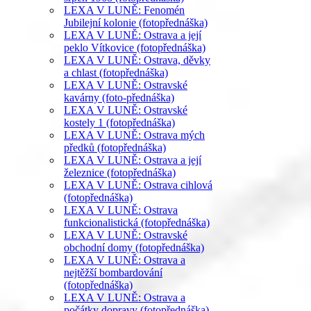
LEXA V LUNĚ: Fenomén
Jubilejní kolonie (fotopřednáška)
LEXA V LUNĚ: Ostrava a její
peklo Vítkovice (fotopřednáška)
LEXA V LUNĚ: Ostrava, děvky
a chlast (fotopřednáška)
LEXA V LUNĚ: Ostravské
kavárny (foto-přednáška)
LEXA V LUNĚ: Ostravské
kostely 1 (fotopřednáška)
LEXA V LUNĚ: Ostrava mých
předků (fotopřednáška)
LEXA V LUNĚ: Ostrava a její
železnice (fotopřednáška)
LEXA V LUNĚ: Ostrava cihlová
(fotopřednáška)
LEXA V LUNĚ: Ostrava
funkcionalistická (fotopřednáška)
LEXA V LUNĚ: Ostravské
obchodní domy (fotopřednáška)
LEXA V LUNĚ: Ostrava a
nejtěžší bombardování
(fotopřednáška)
LEXA V LUNĚ: Ostrava a
počátky dopravy (fotopřednáška)