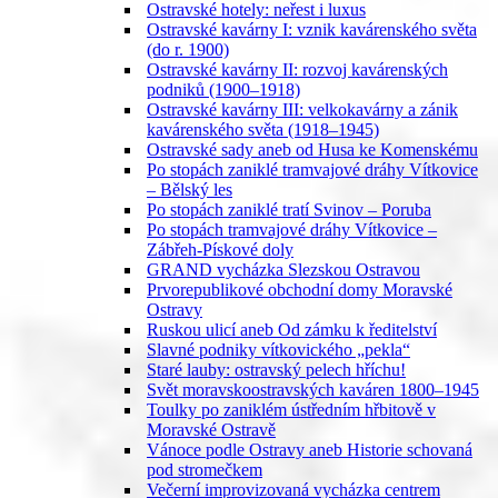
Ostravské hotely: neřest i luxus
Ostravské kavárny I: vznik kavárenského světa
(do r. 1900)
Ostravské kavárny II: rozvoj kavárenských
podniků (1900–1918)
Ostravské kavárny III: velkokavárny a zánik
kavárenského světa (1918–1945)
Ostravské sady aneb od Husa ke Komenskému
Po stopách zaniklé tramvajové dráhy Vítkovice
– Bělský les
Po stopách zaniklé tratí Svinov – Poruba
Po stopách tramvajové dráhy Vítkovice –
Zábřeh-Pískové doly
GRAND vycházka Slezskou Ostravou
Prvorepublikové obchodní domy Moravské
Ostravy
Ruskou ulicí aneb Od zámku k ředitelství
Slavné podniky vítkovického „pekla“
Staré lauby: ostravský pelech hříchu!
Svět moravskoostravských kaváren 1800–1945
Toulky po zaniklém ústředním hřbitově v
Moravské Ostravě
Vánoce podle Ostravy aneb Historie schovaná
pod stromečkem
Večerní improvizovaná vycházka centrem