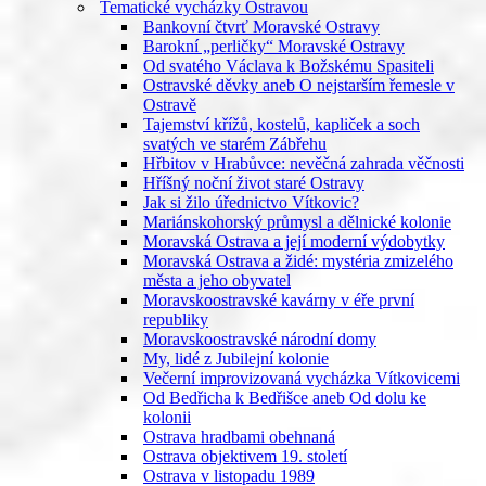
Tematické vycházky Ostravou
Bankovní čtvrť Moravské Ostravy
Barokní „perličky“ Moravské Ostravy
Od svatého Václava k Božskému Spasiteli
Ostravské děvky aneb O nejstarším řemesle v
Ostravě
Tajemství křížů, kostelů, kapliček a soch
svatých ve starém Zábřehu
Hřbitov v Hrabůvce: nevěčná zahrada věčnosti
Hříšný noční život staré Ostravy
Jak si žilo úřednictvo Vítkovic?
Mariánskohorský průmysl a dělnické kolonie
Moravská Ostrava a její moderní výdobytky
Moravská Ostrava a židé: mystéria zmizelého
města a jeho obyvatel
Moravskoostravské kavárny v éře první
republiky
Moravskoostravské národní domy
My, lidé z Jubilejní kolonie
Večerní improvizovaná vycházka Vítkovicemi
Od Bedřicha k Bedřišce aneb Od dolu ke
kolonii
Ostrava hradbami obehnaná
Ostrava objektivem 19. století
Ostrava v listopadu 1989