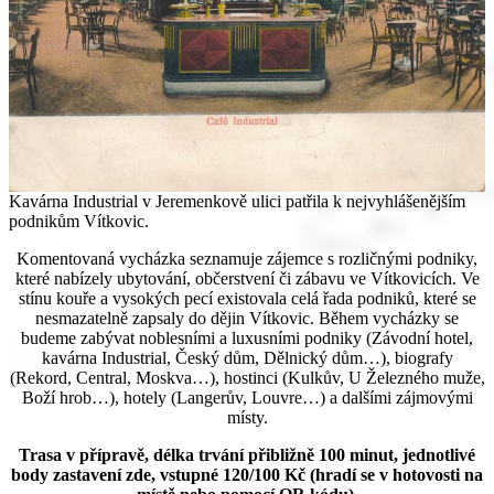
Kavárna Industrial v Jeremenkově ulici patřila k nejvyhlášenějším
podnikům Vítkovic.
Komentovaná vycházka seznamuje zájemce s rozličnými podniky,
které nabízely ubytování, občerstvení či zábavu ve Vítkovicích. Ve
stínu kouře a vysokých pecí existovala celá řada podniků, které se
nesmazatelně zapsaly do dějin Vítkovic. Během vycházky se
budeme zabývat noblesními a luxusními podniky (Závodní hotel,
kavárna Industrial, Český dům, Dělnický dům…), biografy
(Rekord, Central, Moskva…), hostinci (Kulkův, U Železného muže,
Boží hrob…), hotely (Langerův, Louvre…) a dalšími zájmovými
místy.
Trasa v přípravě, délka trvání přibližně 100 minut, jednotlivé
body zastavení zde, vstupné 120/100 Kč (hradí se v hotovosti na