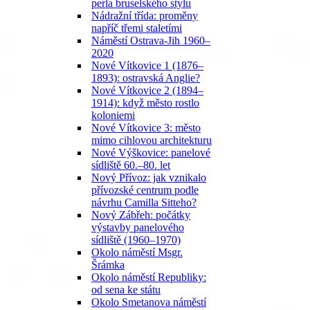
perla bruselského stylu
Nádražní třída: proměny
napříč třemi staletími
Náměstí Ostrava-Jih 1960–
2020
Nové Vítkovice 1 (1876–
1893): ostravská Anglie?
Nové Vítkovice 2 (1894–
1914): když město rostlo
koloniemi
Nové Vítkovice 3: město
mimo cihlovou architekturu
Nové Výškovice: panelové
sídliště 60.–80. let
Nový Přívoz: jak vznikalo
přívozské centrum podle
návrhu Camilla Sitteho?
Nový Zábřeh: počátky
výstavby panelového
sídliště (1960–1970)
Okolo náměstí Msgr.
Šrámka
Okolo náměstí Republiky:
od sena ke státu
Okolo Smetanova náměstí