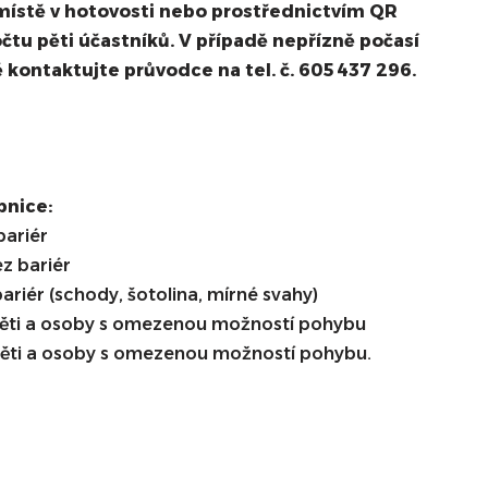
a místě v hotovosti nebo prostřednictvím QR
tu pěti účastníků. V případě nepřízně počasí
 kontaktujte průvodce na tel. č. 605 437 296.
pnice:
ariér
z bariér
ér (schody, šotolina, mírné svahy)
děti a osoby s omezenou možností pohybu
 děti a osoby s omezenou možností pohybu.