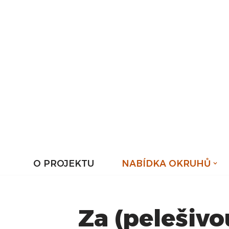
Přeskočit
na
obsah
O PROJEKTU
NABÍDKA OKRUHŮ
Za (pelešivo