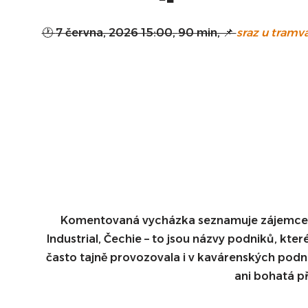
🕐
7 června, 2026 15:00
,
90 min
, 📌
sraz u tramv
Komentovaná vycházka seznamuje zájemce s hi
Industrial, Čechie – to jsou názvy podniků, kter
často tajně provozovala i v kavárenských podni
ani bohatá př