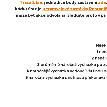
Trasa 2 km
, jednotlivé body zastavení
zde
kódu).Sraz je
u tramvajové zastávky Pohraniční
může být akce odvolána, sledujte proto v pří
Naše 
1
nen
2
nenáro
3
průměrně náročná vycházka po zpe
4
náročnější vycházka vedoucí většinou 
5
náročná vycházka s nutností překonávání