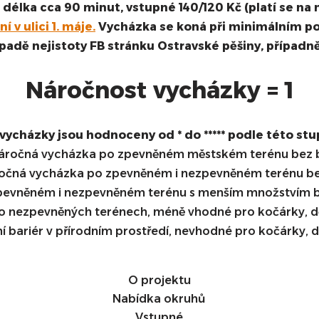
, délka cca 90 minut, vstupné 140/120 Kč (platí se n
 v ulici 1. máje.
Vycházka se koná při minimálním poč
padě nejistoty FB stránku Ostravské pěšiny, případně
Náročnost vycházky = 1
vycházky jsou hodnoceny od * do ***** podle této stu
áročná vycházka po zpevněném městském terénu bez b
čná vycházka po zpevněném i nezpevněném terénu be
vněném i nezpevněném terénu s menším množstvím bari
po nezpevněných terénech, méně vhodné pro kočárky, 
 bariér v přírodním prostředí, nevhodné pro kočárky,
O projektu
Nabídka okruhů
Vstupné