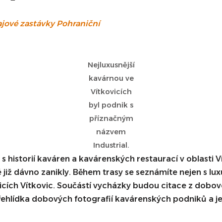
ajové zastávky Pohraniční
Nejluxusnější
kavárnou ve
Vítkovicích
byl podnik s
příznačným
názvem
Industrial.
storií kaváren a kavárenských restaurací v oblasti Ví
é již dávno zanikly. Během trasy se seznámíte nejen s lux
cích Vítkovic. Součástí vycházky budou citace z dobové
ehlídka dobových fotografií kavárenských podniků a jej