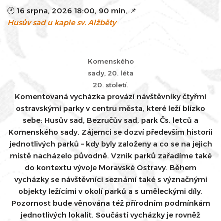
🕐
16 srpna, 2026 18:00
,
90 min
, 📌
Husův sad u kaple sv. Alžběty
Komenského
sady, 20. léta
20. století.
Komentovaná vycházka provází návštěvníky čtyřmi
ostravskými parky v centru města, které leží blízko
sebe: Husův sad, Bezručův sad, park Čs. letců a
Komenského sady. Zájemci se dozví především historii
jednotlivých parků – kdy byly založeny a co se na jejich
místě nacházelo původně. Vznik parků zařadíme také
do kontextu vývoje Moravské Ostravy. Během
vycházky se návštěvníci seznámí také s význačnými
objekty ležícími v okolí parků a s uměleckými díly.
Pozornost bude věnována též přírodním podmínkám
jednotlivých lokalit. Součástí vycházky je rovněž