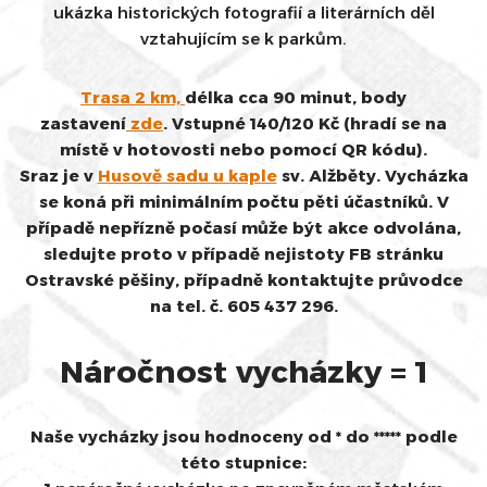
ukázka historických fotografií a literárních děl
vztahujícím se k parkům.
Trasa 2 km,
délka cca 90 minut, body
zastavení
zde
. Vstupné 140/120 Kč (hradí se na
místě v hotovosti nebo pomocí QR kódu).
Sraz je v
Husově sadu u kaple
sv. Alžběty.
Vycházka
se koná při minimálním počtu pěti účastníků. V
případě nepřízně počasí může být akce odvolána,
sledujte proto v případě nejistoty FB stránku
Ostravské pěšiny, případně kontaktujte průvodce
na tel. č. 605 437 296.
Náročnost vycházky = 1
Naše vycházky jsou hodnoceny od * do ***** podle
této stupnice: