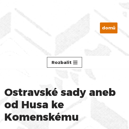
Přeskočit
na
domů
obsah
Rozbalit
Ostravské sady aneb
od Husa ke
Komenskému