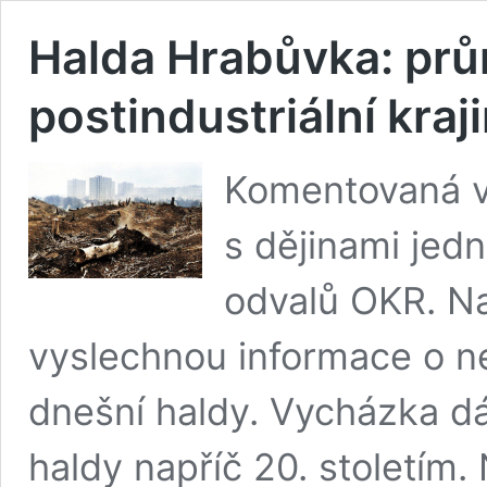
Halda Hrabůvka: prů
postindustriální kraj
Komentovaná 
s dějinami jed
odvalů OKR. Na
vyslechnou informace o ne
dnešní haldy. Vycházka dá
haldy napříč 20. stoletím.