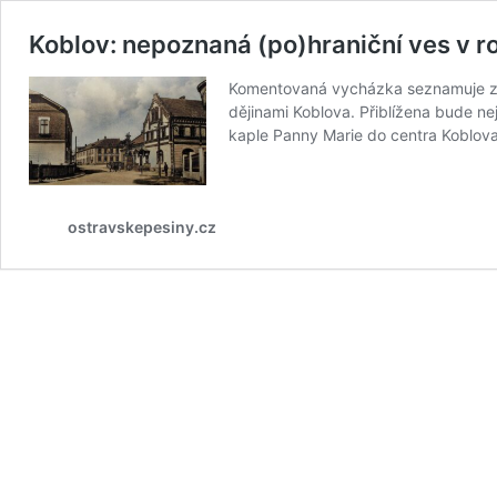
Koblov: nepoznaná (po)hraniční ves v 
Komentovaná vycházka seznamuje záje
dějinami Koblova. Přiblížena bude ne
kaple Panny Marie do centra Koblova
ostravskepesiny.cz