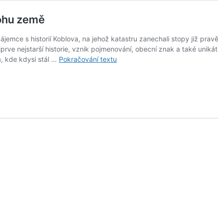
rohu země
mce s historií Koblova, na jehož katastru zanechali stopy již prav
jprve nejstarší historie, vznik pojmenování, obecní znak a také uni
Koblov:
, kde kdysi stál …
Pokračování textu
nepoznaná
(po)hraniční
ves
v
rohu
země