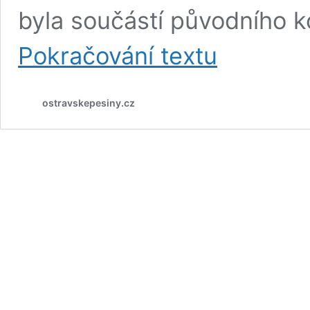
byla součástí původního 
Náměstí
Pokračování textu
Ostrava-
Jih
1960–
ostravskepesiny.cz
2020