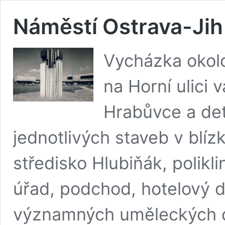
Náměstí Ostrava-Ji
Vycházka okol
na Horní ulici 
Hrabůvce a det
jednotlivých staveb v blíz
středisko Hlubiňák, polikl
úřad, podchod, hotelový 
významných uměleckých dí